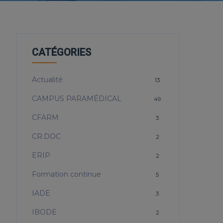
CATÉGORIES
Actualité
13
CAMPUS PARAMÉDICAL
49
CFARM
3
CR.DOC
2
ERIP
2
Formation continue
5
IADE
3
IBODE
2