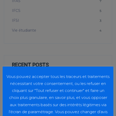
IFAS
7
IFCS
5
IFSI
3
Vie étudiante
4
RECENT POSTS
Vous pouvez accepter tous les traceurs et traitements
Taxe d’apprentissage 2026
nécessitant votre consentement, ou les refuser en
20 juillet 2026
cliquant sur "Tout refuser et continuer" et faire un
choix plus granulaire, en savoir plus, et vous opposer
aux traitements basés sur des intérêts légitimes via
Journée Handicap Interfilières
l'écran de paramétrage. Vous pouvez changer d'avis
20 juillet 2026