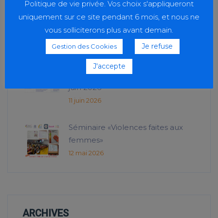
Politique de vie privée. Vos choix s'appliqueront
Sport et solidarité
uniquement sur ce site pendant 6 mois, et nous ne
23 juin 2026
vous solliciterons plus avant demain.
Je refuse
Gestion des Cookies
Conférence IFCS « Le sens du
J'accepte
travail, à quelles conditions ? » – 25
juin 2026
11 juin 2026
Séminaire «Violences faites aux
femmes»
12 mai 2026
ARCHIVES