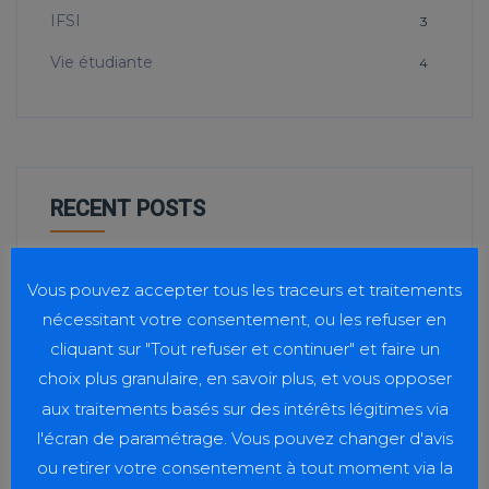
IFSI
3
Vie étudiante
4
RECENT POSTS
Taxe d’apprentissage 2026
Vous pouvez accepter tous les traceurs et traitements
20 juillet 2026
nécessitant votre consentement, ou les refuser en
cliquant sur "Tout refuser et continuer" et faire un
choix plus granulaire, en savoir plus, et vous opposer
Journée Handicap Interfilières
aux traitements basés sur des intérêts légitimes via
20 juillet 2026
l'écran de paramétrage. Vous pouvez changer d'avis
ou retirer votre consentement à tout moment via la