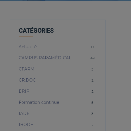
CATÉGORIES
Actualité
13
CAMPUS PARAMÉDICAL
49
CFARM
3
CR.DOC
2
ERIP
2
Formation continue
5
IADE
3
IBODE
2