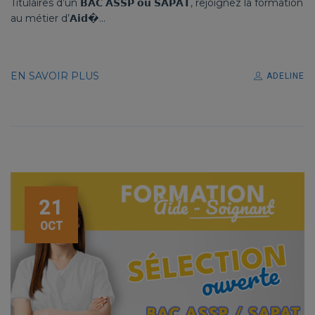
Titulaires d’un 𝗕𝗔𝗖 𝗔𝗦𝗦𝗣 𝗼𝘂 𝗦𝗔𝗣𝗔𝗧, rejoignez la formation
au métier d’𝗔𝗶𝗱�...
EN SAVOIR PLUS
ADELINE
21
OCT