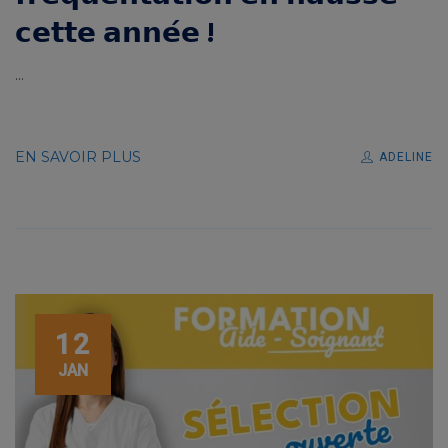
𝗰𝗲𝘁𝘁𝗲 𝗮𝗻𝗻𝗲́𝗲 !
...
EN SAVOIR PLUS
ADELINE
12
JAN