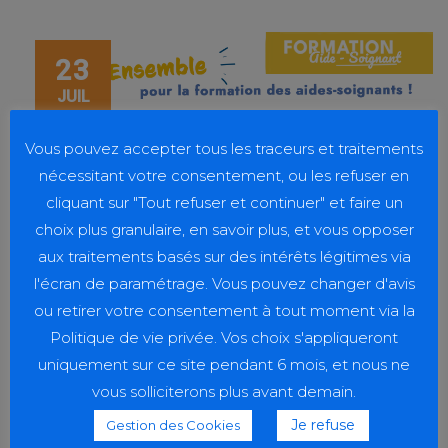
23
JUIL
Vous pouvez accepter tous les traceurs et traitements
nécessitant votre consentement, ou les refuser en
cliquant sur "Tout refuser et continuer" et faire un
choix plus granulaire, en savoir plus, et vous opposer
aux traitements basés sur des intérêts légitimes via
l'écran de paramétrage. Vous pouvez changer d'avis
ou retirer votre consentement à tout moment via la
CAMPUS PARAMÉDICAL
,
IFAS
Politique de vie privée. Vos choix s'appliqueront
uniquement sur ce site pendant 6 mois, et nous ne
Ensemble pour la formation des
vous solliciterons plus avant demain.
aides-soignants : réunion
Je refuse
Gestion des Cookies