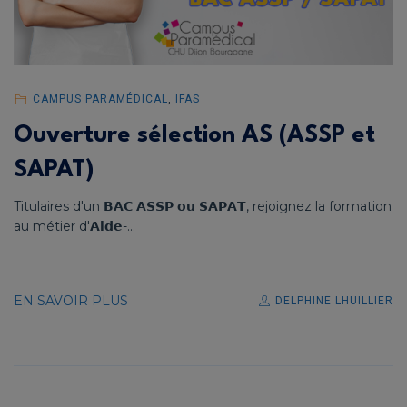
CAMPUS PARAMÉDICAL
,
IFAS
Ouverture sélection AS (ASSP et
SAPAT)
Titulaires d'un 𝗕𝗔𝗖 𝗔𝗦𝗦𝗣 𝗼𝘂 𝗦𝗔𝗣𝗔𝗧, rejoignez la formation
au métier d'𝗔𝗶𝗱𝗲-...
EN SAVOIR PLUS
DELPHINE LHUILLIER