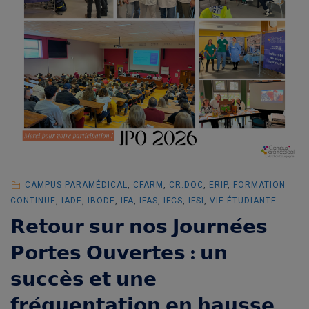
CAMPUS PARAMÉDICAL
,
CFARM
,
CR.DOC
,
ERIP
,
FORMATION
CONTINUE
,
IADE
,
IBODE
,
IFA
,
IFAS
,
IFCS
,
IFSI
,
VIE ÉTUDIANTE
𝗥𝗲𝘁𝗼𝘂𝗿 𝘀𝘂𝗿 𝗻𝗼𝘀 𝗝𝗼𝘂𝗿𝗻𝗲́𝗲𝘀
𝗣𝗼𝗿𝘁𝗲𝘀 𝗢𝘂𝘃𝗲𝗿𝘁𝗲𝘀 : 𝘂𝗻
𝘀𝘂𝗰𝗰𝗲̀𝘀 𝗲𝘁 𝘂𝗻𝗲
𝗳𝗿𝗲́𝗾𝘂𝗲𝗻𝘁𝗮𝘁𝗶𝗼𝗻 𝗲𝗻 𝗵𝗮𝘂𝘀𝘀𝗲