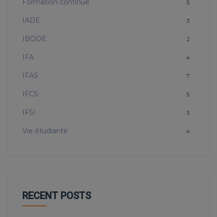
Formation continue
5
IADE
3
IBODE
2
IFA
4
IFAS
7
IFCS
5
IFSI
3
Vie étudiante
4
RECENT POSTS