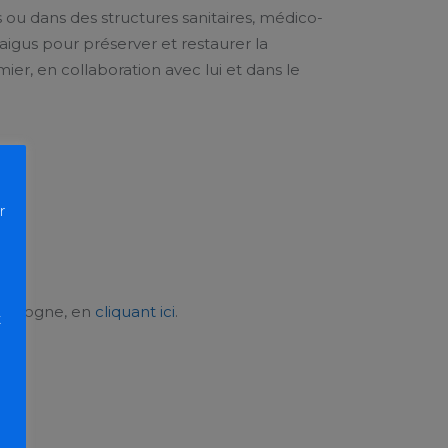
ns ou dans des structures sanitaires, médico-
 aigus pour préserver et restaurer la
mier, en collaboration avec lui et dans le
r
Bourgogne, en
cliquant ici
.
t
 ».