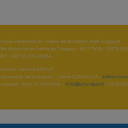
mpus Paramédical – Filière de formation Aide-Soignant
 Bd Maréchal de Lattre de Tassigny – BP 77908 – 21079 D
RET : 262 100 076 00286
rectrice : Yamina KROUK
sponsable de formation : Céline CONNAULT –
celine.conn
crétariat : Aline DUDRAGNE –
IFAS@chu-dijon.fr
– 03.80.29