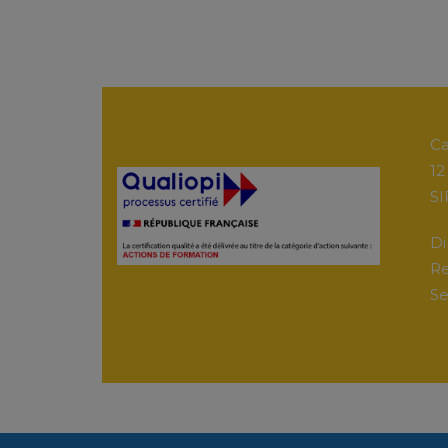
Ca
12
SI
Di
Re
Se