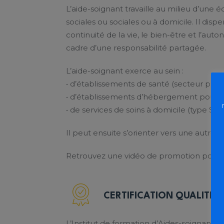
L’aide-soignant travaille au milieu d’une é
sociales ou sociales ou à domicile. Il dis
continuité de la vie, le bien-être et l’aut
cadre d’une responsabilité partagée.
L’aide-soignant exerce au sein :
• d’établissements de santé (secteur publi
• d’établissements d’hébergement pour
• de services de soins à domicile (type SSI
Il peut ensuite s’orienter vers une autre f
Retrouvez une vidéo de promotion pour l’
CERTIFICATION QUALITE
L’Institut de formation d’Aides-soignants 