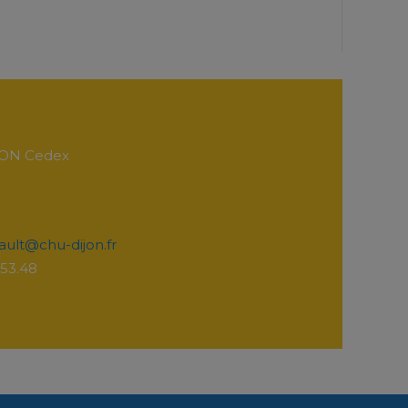
IJON Cedex
ault@chu-dijon.fr
.53.48