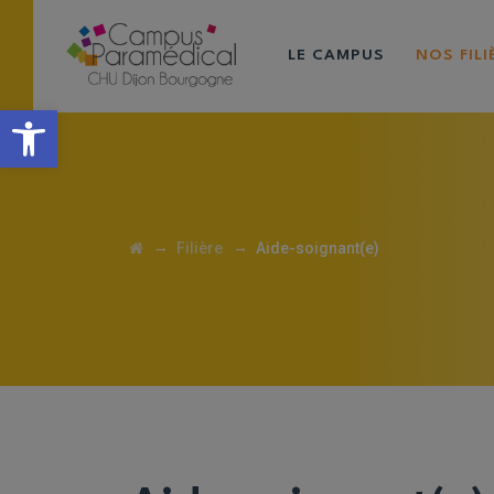
LE CAMPUS
NOS FIL
Ouvrir la barre d’outils
→
→
Filière
Aide-soignant(e)