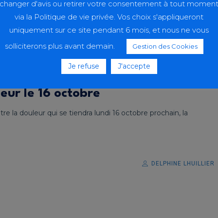
changer d'avis ou retirer votre consentement à tout momen
via la Politique de vie privée. Vos choix s'appliqueront
uniquement sur ce site pendant 6 mois, et nous ne vous
solliciterons plus avant demain.
Gestion des Cookies
Je refuse
J'accepte
eur le 16 octobre
e la douleur qui se tiendra lundi 16 octobre prochain, la
DELPHINE LHUILLIER