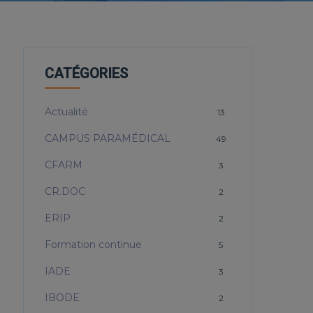
CATÉGORIES
Actualité
13
CAMPUS PARAMÉDICAL
49
CFARM
3
CR.DOC
2
ERIP
2
Formation continue
5
IADE
3
IBODE
2