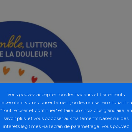
Vous pouvez accepter tous les traceurs et traitements
nécessitant votre consentement, ou les refuser en cliquant su
"Tout refuser et continuer" et faire un choix plus granulaire, en
savoir plus, et vous opposer aux traitements basés sur des
intérêts légitimes via l'écran de paramétrage. Vous pouvez