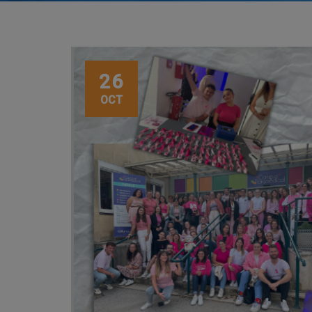
26
OCT