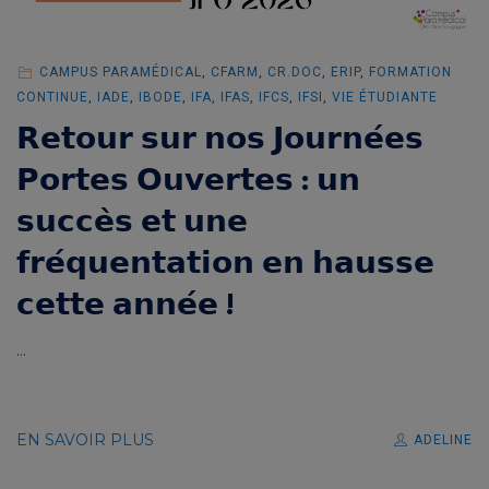
CAMPUS PARAMÉDICAL
,
CFARM
,
CR.DOC
,
ERIP
,
FORMATION
CONTINUE
,
IADE
,
IBODE
,
IFA
,
IFAS
,
IFCS
,
IFSI
,
VIE ÉTUDIANTE
𝗥𝗲𝘁𝗼𝘂𝗿 𝘀𝘂𝗿 𝗻𝗼𝘀 𝗝𝗼𝘂𝗿𝗻𝗲́𝗲𝘀
𝗣𝗼𝗿𝘁𝗲𝘀 𝗢𝘂𝘃𝗲𝗿𝘁𝗲𝘀 : 𝘂𝗻
𝘀𝘂𝗰𝗰𝗲̀𝘀 𝗲𝘁 𝘂𝗻𝗲
𝗳𝗿𝗲́𝗾𝘂𝗲𝗻𝘁𝗮𝘁𝗶𝗼𝗻 𝗲𝗻 𝗵𝗮𝘂𝘀𝘀𝗲
𝗰𝗲𝘁𝘁𝗲 𝗮𝗻𝗻𝗲́𝗲 !
...
EN SAVOIR PLUS
ADELINE