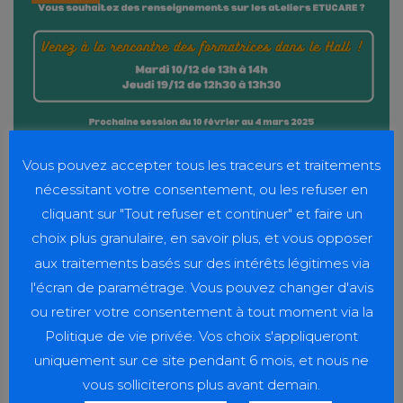
Vous pouvez accepter tous les traceurs et traitements
nécessitant votre consentement, ou les refuser en
CAMPUS PARAMÉDICAL
,
VIE ÉTUDIANTE
cliquant sur "Tout refuser et continuer" et faire un
Venez à la rencontre des
choix plus granulaire, en savoir plus, et vous opposer
formatrices ETUCARE !
aux traitements basés sur des intérêts légitimes via
l'écran de paramétrage. Vous pouvez changer d'avis
Une nouvelle session EtuCare est programmée, n'hésitez
ou retirer votre consentement à tout moment via la
pas à vous renseigner.
Politique de vie privée. Vos choix s'appliqueront
uniquement sur ce site pendant 6 mois, et nous ne
vous solliciterons plus avant demain.
EN SAVOIR PLUS
DELPHINE LHUILLIER