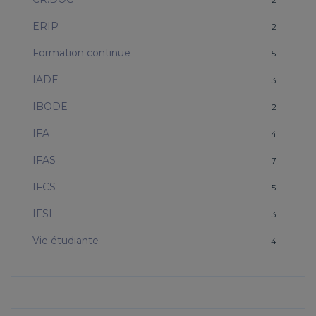
ERIP
2
Formation continue
5
IADE
3
IBODE
2
IFA
4
IFAS
7
IFCS
5
IFSI
3
Vie étudiante
4