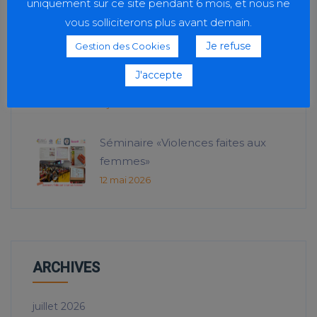
uniquement sur ce site pendant 6 mois, et nous ne
vous solliciterons plus avant demain.
Je refuse
Gestion des Cookies
Conférence IFCS « Le sens du
travail, à quelles conditions ? » – 25
J'accepte
juin 2026
11 juin 2026
Séminaire «Violences faites aux
femmes»
12 mai 2026
ARCHIVES
juillet 2026