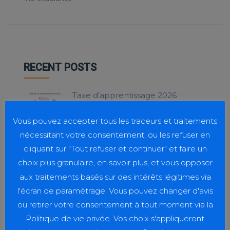
RECENT POSTS
Taxe d’apprentissage 2026
20 juillet 2026
Vous pouvez accepter tous les traceurs et traitements
nécessitant votre consentement, ou les refuser en
cliquant sur "Tout refuser et continuer" et faire un
Journée Handicap Interfilières
choix plus granulaire, en savoir plus, et vous opposer
20 juillet 2026
aux traitements basés sur des intérêts légitimes via
l'écran de paramétrage. Vous pouvez changer d'avis
ou retirer votre consentement à tout moment via la
Sport et solidarité
Politique de vie privée. Vos choix s'appliqueront
23 juin 2026