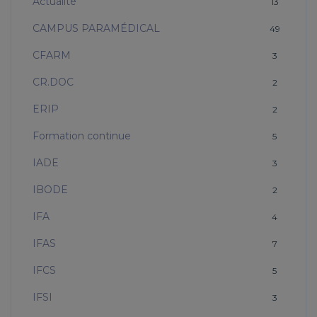
Actualité
13
CAMPUS PARAMÉDICAL
49
CFARM
3
CR.DOC
2
ERIP
2
Formation continue
5
IADE
3
IBODE
2
IFA
4
IFAS
7
IFCS
5
IFSI
3