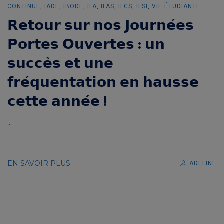
CONTINUE
,
IADE
,
IBODE
,
IFA
,
IFAS
,
IFCS
,
IFSI
,
VIE ÉTUDIANTE
𝗥𝗲𝘁𝗼𝘂𝗿 𝘀𝘂𝗿 𝗻𝗼𝘀 𝗝𝗼𝘂𝗿𝗻𝗲́𝗲𝘀
𝗣𝗼𝗿𝘁𝗲𝘀 𝗢𝘂𝘃𝗲𝗿𝘁𝗲𝘀 : 𝘂𝗻
𝘀𝘂𝗰𝗰𝗲̀𝘀 𝗲𝘁 𝘂𝗻𝗲
𝗳𝗿𝗲́𝗾𝘂𝗲𝗻𝘁𝗮𝘁𝗶𝗼𝗻 𝗲𝗻 𝗵𝗮𝘂𝘀𝘀𝗲
𝗰𝗲𝘁𝘁𝗲 𝗮𝗻𝗻𝗲́𝗲 !
...
EN SAVOIR PLUS
ADELINE