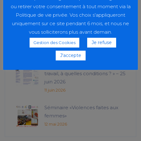
20 juillet 2026
ou retirer votre consentement à tout moment via la
Politique de vie privée. Vos choix s'appliqueront
uniquement sur ce site pendant 6 mois, et nous ne
Sport et solidarité
vous solliciterons plus avant demain.
23 juin 2026
Je refuse
Gestion des Cookies
J'accepte
Conférence IFCS « Le sens du
travail, à quelles conditions ? » – 25
juin 2026
11 juin 2026
Séminaire «Violences faites aux
femmes»
12 mai 2026