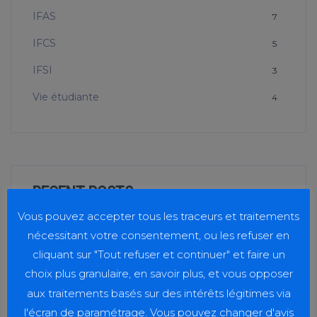
IFAS
7
IFCS
5
IFSI
3
Vie étudiante
4
RECENT POSTS
Vous pouvez accepter tous les traceurs et traitements
Taxe d’apprentissage 2026
nécessitant votre consentement, ou les refuser en
20 juillet 2026
cliquant sur "Tout refuser et continuer" et faire un
choix plus granulaire, en savoir plus, et vous opposer
aux traitements basés sur des intérêts légitimes via
Journée Handicap Interfilières
l'écran de paramétrage. Vous pouvez changer d'avis