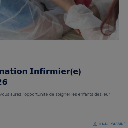
𝘁𝗶𝗼𝗻 𝗜𝗻𝗳𝗶𝗿𝗺𝗶𝗲𝗿(𝗲)
𝟮𝟲
 vous aurez l'opportunité de soigner les enfants dès leur
HAJJI YASSINE