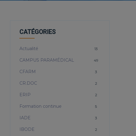
CATÉGORIES
Actualité
13
CAMPUS PARAMÉDICAL
49
CFARM
3
CR.DOC
2
ERIP
2
Formation continue
5
IADE
3
IBODE
2