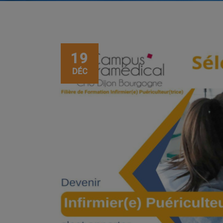
19
DÉC