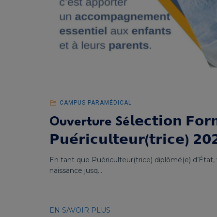
CAMPUS PARAMÉDICAL
Ouverture Sé𝗹𝗲𝗰𝘁𝗶𝗼𝗻 𝗙𝗼𝗿𝗺𝗮
𝗣𝘂𝗲́𝗿𝗶𝗰𝘂𝗹𝘁𝗲𝘂𝗿(𝘁𝗿𝗶𝗰𝗲) 𝟮𝟬
En tant que Puériculteur(trice) diplômé(e) d’État,
naissance jusq...
EN SAVOIR PLUS