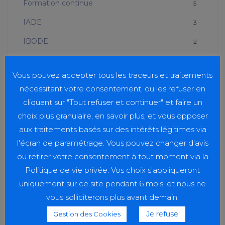
Formation continue
5
IADE
3
IBODE
2
IFA
4
Vous pouvez accepter tous les traceurs et traitements
IFAS
7
nécessitant votre consentement, ou les refuser en
IFCS
5
cliquant sur "Tout refuser et continuer" et faire un
choix plus granulaire, en savoir plus, et vous opposer
IFSI
3
aux traitements basés sur des intérêts légitimes via
Vie étudiante
4
l'écran de paramétrage. Vous pouvez changer d'avis
ou retirer votre consentement à tout moment via la
Politique de vie privée. Vos choix s'appliqueront
uniquement sur ce site pendant 6 mois, et nous ne
vous solliciterons plus avant demain.
RECENT POSTS
Je refuse
Gestion des Cookies