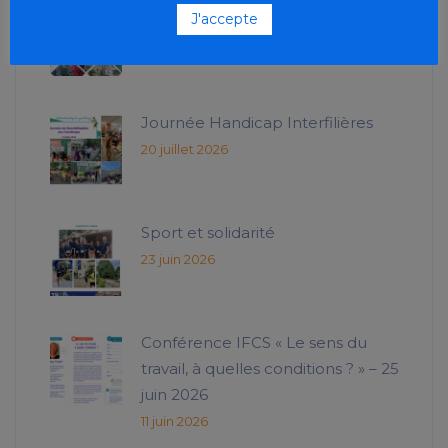
Taxe d’apprentissage 2026
J'accepte
20 juillet 2026
Journée Handicap Interfilières
20 juillet 2026
Sport et solidarité
23 juin 2026
Conférence IFCS « Le sens du
travail, à quelles conditions ? » – 25
juin 2026
11 juin 2026