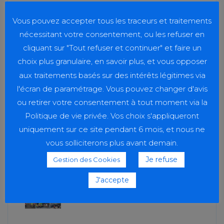
IFSI
3
Vous pouvez accepter tous les traceurs et traitements
Vie étudiante
4
nécessitant votre consentement, ou les refuser en
cliquant sur "Tout refuser et continuer" et faire un
choix plus granulaire, en savoir plus, et vous opposer
aux traitements basés sur des intérêts légitimes via
l'écran de paramétrage. Vous pouvez changer d'avis
RECENT POSTS
ou retirer votre consentement à tout moment via la
Politique de vie privée. Vos choix s'appliqueront
Taxe d’apprentissage 2026
uniquement sur ce site pendant 6 mois, et nous ne
20 juillet 2026
vous solliciterons plus avant demain.
Je refuse
Gestion des Cookies
Journée Handicap Interfilières
J'accepte
20 juillet 2026