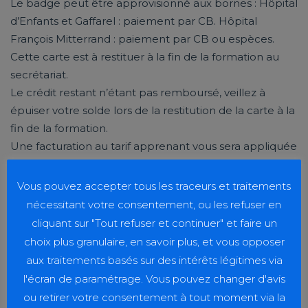
Le badge peut être approvisionné aux bornes : Hôpital
d’Enfants et Gaffarel : paiement par CB. Hôpital
François Mitterrand : paiement par CB ou espèces.
Cette carte est à restituer à la fin de la formation au
secrétariat.
Le crédit restant n’étant pas remboursé, veillez à
épuiser votre solde lors de la restitution de la carte à la
fin de la formation.
Une facturation au tarif apprenant vous sera appliquée
pour vos consommations.
Vous pouvez accepter tous les traceurs et traitements
nécessitant votre consentement, ou les refuser en
cliquant sur "Tout refuser et continuer" et faire un
Horaires des différents selfs :
choix plus granulaire, en savoir plus, et vous opposer
Hôpital François Mitterrand : 11h45 / 14h15
aux traitements basés sur des intérêts légitimes via
l'écran de paramétrage. Vous pouvez changer d'avis
Hôpital d’enfants : 11h45 / 14h15
ou retirer votre consentement à tout moment via la