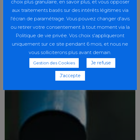
choix plus granulaire, en savoir plus, et vous opposer
en limitant le gaspillage alimentaire.
aux traitements basés sur des intérêts légitimes via
Organisez des
Sensibiliser et éduquer :
l'écran de paramétrage. Vous pouvez changer d'avis
événements ou des séances d’information
ou retirer votre consentement à tout moment via la
pour sensibiliser vos camarades aux enjeux du
Politique de vie privée. Vos choix s'appliqueront
développement durable et aux actions qu’ils
uniquement sur ce site pendant 6 mois, et nous ne
peuvent entreprendre.
vous solliciterons plus avant demain.
Optez pour le
Transports durables :
covoiturage, le vélo ou les transports en
Je refuse
Gestion des Cookies
commun chaque fois que possible, pour
J'accepte
réduire les émissions de carbone liées aux
déplacements.
Privilégiez des
Consommation responsable :
produits éthiques et respectueux de
l’environnement en soutenant les entreprises
qui adoptent des pratiques durables.
Éteignez les lumières,
Économie d’énergie :
les appareils électroniques et les ordinateurs