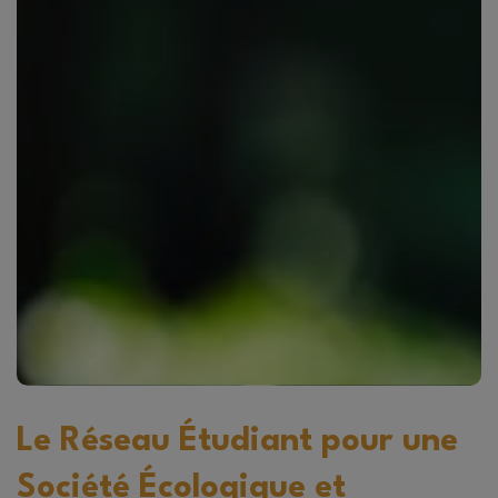
électroniques usagés, car ils contiennent
souvent des matériaux toxiques.
Si vous
Événements écoresponsables :
organisez des événements sur le campus,
visez à les rendre écoresponsables en
minimisant les déchets et en privilégiant les
matériaux recyclables.
Ces actions ne sont que le début, mais chaque
geste compte pour contribuer au
développement durable. Ensemble, nous
pouvons créer un avenir meilleur pour notre
planète et les générations futures.
Le Réseau Étudiant pour une
Société Écologique et