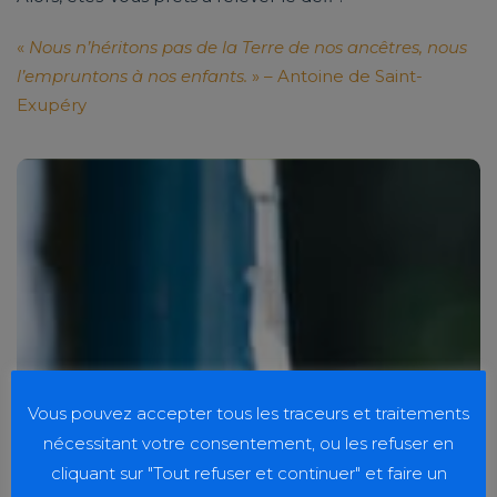
«
Nous n’héritons pas de la Terre de nos ancêtres, nous
l’empruntons à nos enfants.
» – Antoine de Saint-
Exupéry
Absolument !
que les
actions concrètes
Voici une liste d’
étudiants peuvent entreprendre pour contribuer
au développement durable :
Adoptez le
Réduire, Réutiliser, Recycler :
Vous pouvez accepter tous les traceurs et traitements
mantra des « 3R » en recyclant correctement
nécessitant votre consentement, ou les refuser en
vos déchets, en privilégiant les produits
cliquant sur "Tout refuser et continuer" et faire un
réutilisables (bouteilles, sacs en tissu, etc.) et