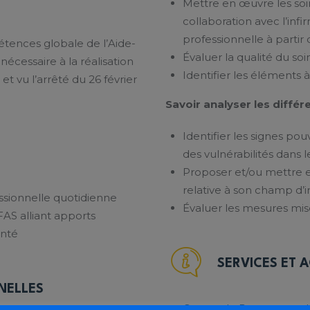
Mettre en œuvre les soi
collaboration avec l’infir
professionnelle à partir 
tences globale de l’Aide-
Évaluer la qualité du soi
nécessaire à la réalisation
Identifier les éléments à
et vu l’arrêté du 26 février
Savoir analyser les différe
Identifier les signes pou
des vulnérabilités dans 
Proposer et/ou mettre 
relative à son champ d’i
essionnelle quotidienne
Évaluer les mesures mi
AS alliant apports
anté
SERVICES ET 
NELLES
Centre de Ressources 