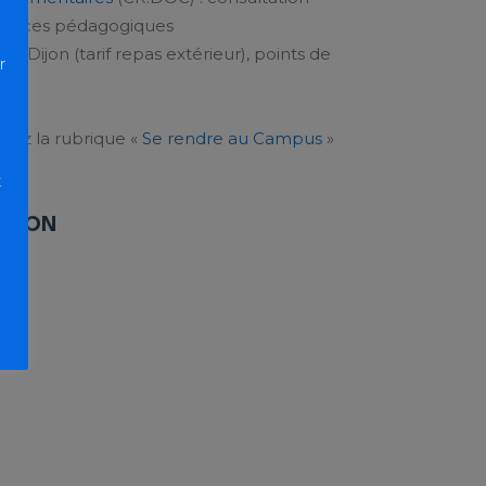
ssources pédagogiques
HU Dijon (tarif repas extérieur), points de
r
ltez la rubrique «
Se rendre au Campus
»
t
ATION