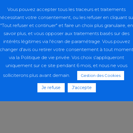
possible sur site de re
étences des aides-
Vous pouvez accepter tous les traceurs et traitements
Restauration : selfs du C
e que sur la gestion des
nécessitant votre consentement, ou les refuser en cliquant su
restauration extérieurs
 de soins.
"Tout refuser et continuer" et faire un choix plus granulaire, en
Hébergement : non
savoir plus, et vous opposer aux traitements basés sur des
Accès et parking : consu
intérêts légitimes via l'écran de paramétrage. Vous pouvez
changer d'avis ou retirer votre consentement à tout momen
via la Politique de vie privée. Vos choix s'appliqueront
LIEU DE FORM
uniquement sur ce site pendant 6 mois, et nous ne vous
solliciterons plus avant demain.
Gestion des Cookies
Campus Paramédical
Je refuse
J'accepte