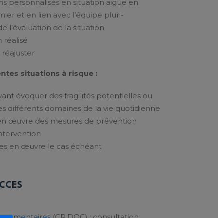
ns personnalisés en situation aigüe en
mier et en lien avec l’équipe pluri-
de l’évaluation de la situation
n réalisé
 réajuster
ntes situations à risque :
vant évoquer des fragilités potentielles ou
les différents domaines de la vie quotidienne
en œuvre des mesures de prévention
ntervention
ses en œuvre le cas échéant
ACCES
documentaires
(CR.DOC) : consultation